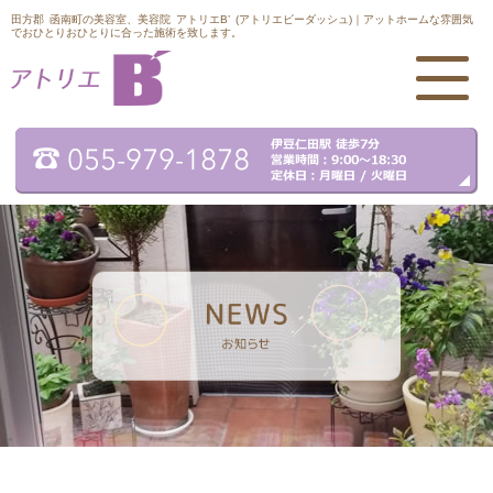
田方郡 函南町の美容室、美容院 アトリエB’ (アトリエビーダッシュ)｜アットホームな雰囲気
でおひとりおひとりに合った施術を致します。